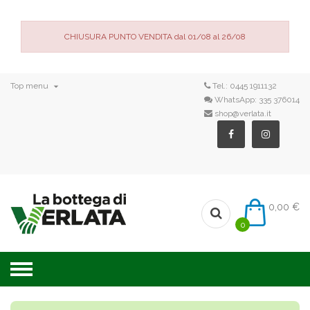
CHIUSURA PUNTO VENDITA dal 01/08 al 26/08

Top menu
Tel.:
0445 1911132
WhatsApp:
335 376014
shop@verlata.it
0,00 €
0