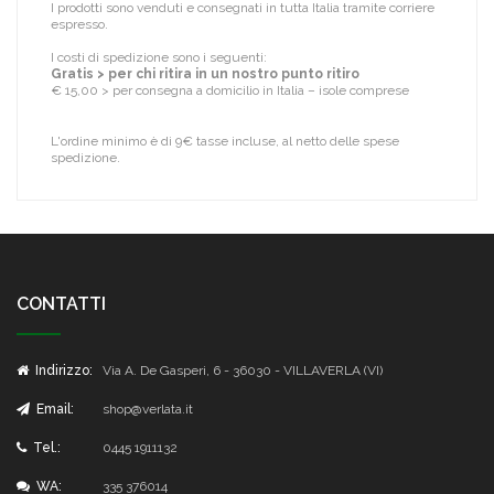
I prodotti sono venduti e consegnati in tutta Italia tramite corriere
espresso.
I costi di spedizione sono i seguenti:
Gratis > per chi ritira in un nostro punto ritiro
€ 15,00 > per consegna a domicilio in Italia – isole comprese
L'ordine minimo è di 9€ tasse incluse, al netto delle spese
spedizione.
CONTATTI
Indirizzo:
Via A. De Gasperi, 6 - 36030 - VILLAVERLA (VI)
Email:
shop@verlata.it
Tel.:
0445 1911132
WA:
335 376014