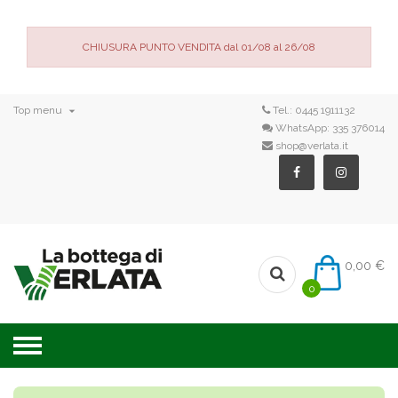
CHIUSURA PUNTO VENDITA dal 01/08 al 26/08

Top menu
Tel.:
0445 1911132
WhatsApp:
335 376014
shop@verlata.it
0,00 €
0