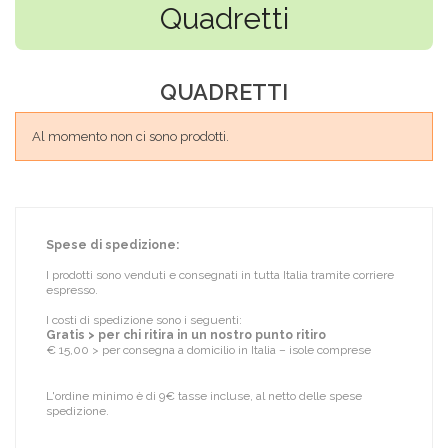
Quadretti
QUADRETTI
Al momento non ci sono prodotti.
Spese di spedizione:
I prodotti sono venduti e consegnati in tutta Italia tramite corriere
espresso.
I costi di spedizione sono i seguenti:
Gratis > per chi ritira in un nostro punto ritiro
€ 15,00 > per consegna a domicilio in Italia – isole comprese
L'ordine minimo è di 9€ tasse incluse, al netto delle spese
spedizione.