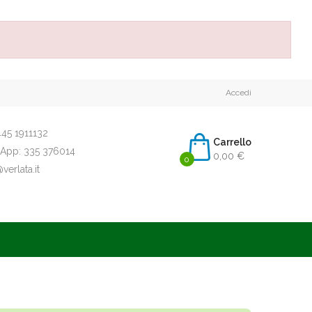
Accedi
45 1911132
Carrello
App:
335 376014
0,00 €
0
erlata.it