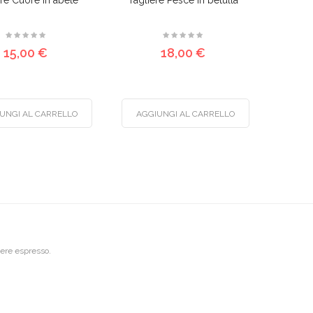
ere Cuore in abete
Tagliere Pesce in betulla
15,00 €
18,00 €
UNGI AL CARRELLO
AGGIUNGI AL CARRELLO
riere espresso.