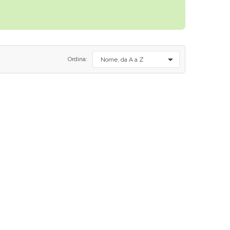

Ordina:
Nome, da A a Z