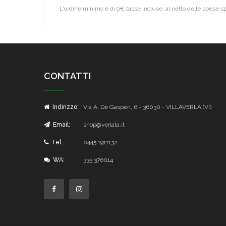
L'ordine minimo è di 9€ tasse incluse, al netto delle spese s
CONTATTI
Indirizzo:
Via A. De Gasperi, 6 - 36030 - VILLAVERLA (VI)
Email:
shop@verlata.it
Tel.:
0445 1911132
WA:
335 376014