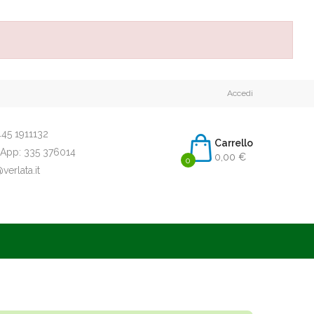
Accedi
45 1911132
Carrello
App:
335 376014
0,00 €
0
erlata.it