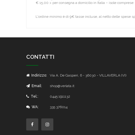
€ 15,00 > per consegna a domicilio in Italia – isole comprese
L'ordine minimo è di 9€ tasse incluse, al netto delle spese s
CONTATTI
Indirizzo:
Via A. De Gasperi, 6 - 36030 - VILLAVERLA (VI)
Email:
shop@verlata.it
Tel.:
0445 1911132
WA:
335 376014