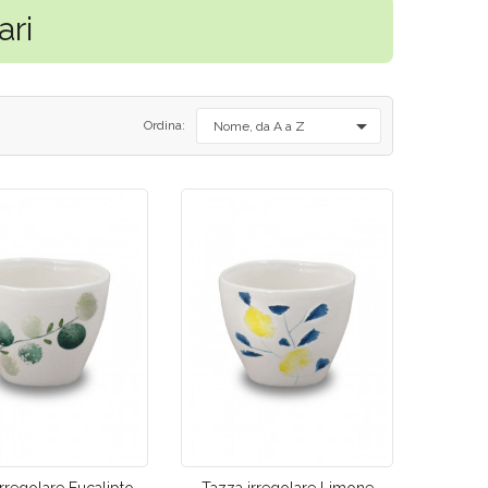
ari

Ordina:
Nome, da A a Z