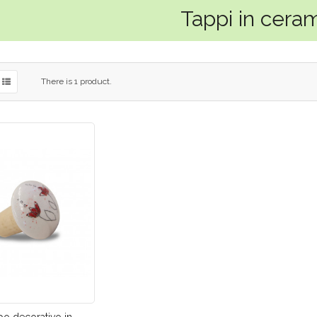
Tappi in cera
There is 1 product.