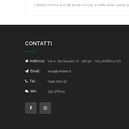
L'ordine minimo è di 9€ tasse incluse, al netto delle spese s
CONTATTI
Indirizzo:
Via A. De Gasperi, 6 - 36030 - VILLAVERLA (VI)
Email:
shop@verlata.it
Tel.:
0445 1911132
WA:
335 376014