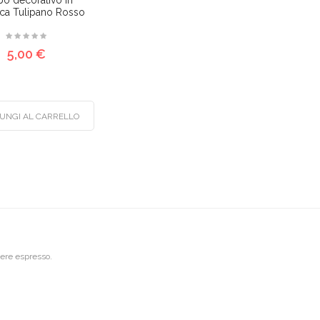
o decorativo in
ca Tulipano Rosso
5,00 €
UNGI AL CARRELLO
riere espresso.