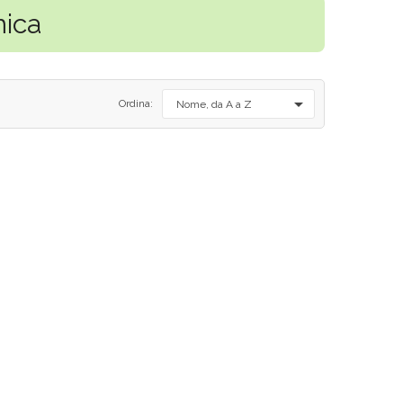
mica

Ordina:
Nome, da A a Z