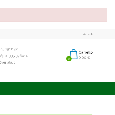
Accedi
45 1911132
Carrello
App:
335 376014
0,00 €
0
erlata.it