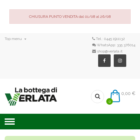
CHIUSURA PUNTO VENDITA dal 01/08 al 26/08

Top menu
Tel.:
0445 1911132
WhatsApp:
335 376014
shop@verlata.it
0,00 €
0