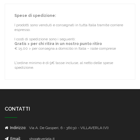
Spese di spedizione:
I prodotti sono venduti e consegnati in tutta Italia tramite corriere
espresso.
I costi di spedizione sono i seguenti:
Gratis > per chi ritira in un nostro punto ritiro
€ 15,00 > per consegna a domicilio in Italia – isole comprese
L'ordine minimo è di 9€ tasse incluse, al netto delle spese
spedizione.
CONTATTI
Indirizzo:
Via A. De Gasperi, 6 - 36030 - VILLAVERLA (VI)
Email:
shop@verlata.it