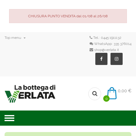
CHIUSURA PUNTO VENDITA dal 01/08 al 26/08

Top menu
Tel.:
0445 1911132
WhatsApp:
335 376014
shop@verlata.it
0,00 €
0