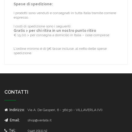
Spese di spedizione:
I prodotti sono venduti e consegnati in tutta Italia tramite corriere
espresso.
I costi di spedizione sono i seguenti:
Gratis > per chi ritira in un nostro punto ritiro
€ 15,00 > per consegna a domicilio in Italia – isole comprese
L'ordine minimo è di 9€ tasse incluse, al netto delle spese
spedizione.
CONTATTI
Indirizzo:
Via A. De Gasperi, 6 - 36030 - VILLAVERLA (VI)
Email:
shop@verlata.it
Tel.:
0445 1911132