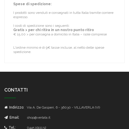
Spese di spedizione:
I prodotti sono venduti e consegnati in tutta Italia tramite corriere
espresso.
I costi di spedizione sono i seguenti:
Gratis > per chi ritira in un nostro punto ritiro
€ 15,00 > per consegna a domicilio in Italia – isole comprese
L'ordine minimo è di 9€ tasse incluse, al netto delle spese
spedizione.
CONTATTI
Indirizzo:
Via A. De Gasperi, 6 - 36030 - VILLAVERLA (VI)
Email:
shop@verlata.it
Tel.:
0445 1911132