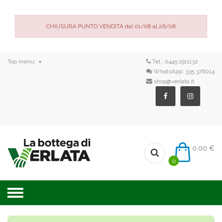
CHIUSURA PUNTO VENDITA dal 01/08 al 26/08

Top menu
Tel.:
0445 1911132
WhatsApp:
335 376014
shop@verlata.it
0,00 €
0