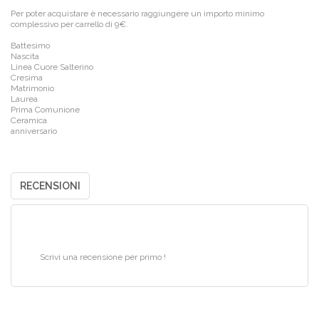
Per poter acquistare è necessario raggiungere un importo minimo
complessivo per carrello di 9€.
Battesimo
Nascita
Linea Cuore Salterino
Cresima
Matrimonio
Laurea
Prima Comunione
Ceramica
anniversario
RECENSIONI
Scrivi una recensione per primo !