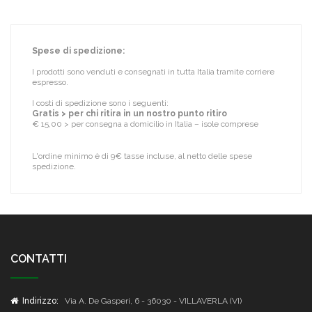
Spese di spedizione:
I prodotti sono venduti e consegnati in tutta Italia tramite corriere
espresso.
I costi di spedizione sono i seguenti:
Gratis > per chi ritira in un nostro punto ritiro
€ 15,00 > per consegna a domicilio in Italia – isole comprese
L'ordine minimo è di 9€ tasse incluse, al netto delle spese
spedizione.
CONTATTI
Indirizzo:
Via A. De Gasperi, 6 - 36030 - VILLAVERLA (VI)