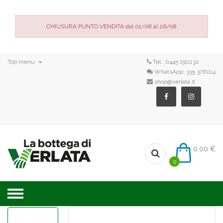
CHIUSURA PUNTO VENDITA dal 01/08 al 26/08

Top menu
Tel.:
0445 1911132
WhatsApp:
335 376014
shop@verlata.it
0,00 €
0