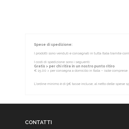
Spese di spedizione:
I prodotti sono venduti e consegnati in tutta Italia tramite cor
I costi di spedizione sono i seguenti:
Gratis > per chi ritira in un nostro punto ritiro
€ 15,00 > per consegna a domicilio in Italia – isole comprese
L'ordine minimo è di 9€ tasse incluse, al netto delle spese s
CONTATTI