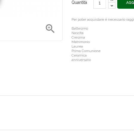
Quantità
AGG
Per poter acquistare è necessario rag

Battesimo
Nascita
Cresima
Matrimonio
Laurea
Prima Comunione
Ceramica
anniversario