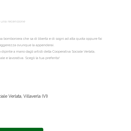
i una recensione
a bomboniera che sa di libertà e di sogni ad alta quota oppure fai
 leggerezza ovunque la appenderai.
dipinte a mano dagli artisti della Cooperativa Sociale Verlata,
le e lavorativa. Scegli la tua preferita!
le Verlata, Villaverla (VI)