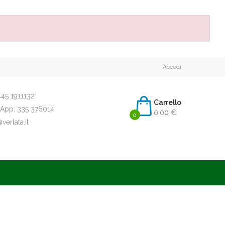
Accedi
45 1911132
Carrello
App:
335 376014
0,00 €
0
erlata.it