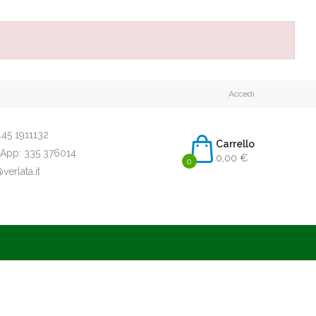
Accedi
45 1911132
Carrello
App:
335 376014
0,00 €
0
erlata.it