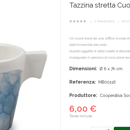
Tazzina stretta Cu
0 Recensioni
Scriv
Un cuore esce da una soffice nuvola di 
dell’immensità del cielo.
Questo oggetto è stato creato e decorat
impegnate in percorsi di inclusione lavo
Dimensioni:
Ø 6 x 7h cm
Referenza:
MB00116
Produttore:
Cooperativa Socia
6,00 €
Tasse incluse