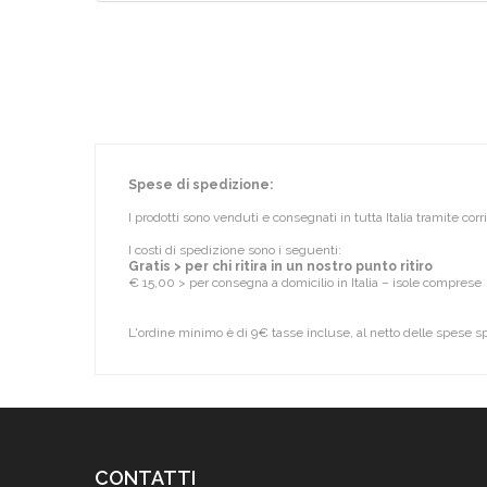
Spese di spedizione:
I prodotti sono venduti e consegnati in tutta Italia tramite cor
I costi di spedizione sono i seguenti:
Gratis > per chi ritira in un nostro punto ritiro
€ 15,00 > per consegna a domicilio in Italia – isole comprese
L'ordine minimo è di 9€ tasse incluse, al netto delle spese s
CONTATTI