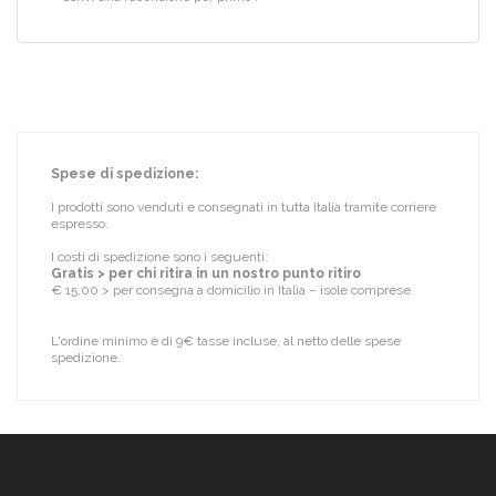
Spese di spedizione:
I prodotti sono venduti e consegnati in tutta Italia tramite corriere
espresso.
I costi di spedizione sono i seguenti:
Gratis > per chi ritira in un nostro punto ritiro
€ 15,00 > per consegna a domicilio in Italia – isole comprese
L'ordine minimo è di 9€ tasse incluse, al netto delle spese
spedizione.