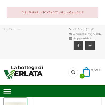
CHIUSURA PUNTO VENDITA dal 01/08 al 26/08

Top menu
Tel.:
0445 1911132
WhatsApp:
335 376014
shop@verlata.it
0,00 €
0