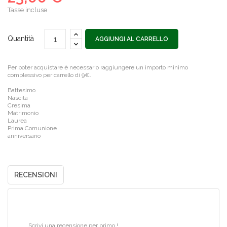
Tasse incluse
Quantità
AGGIUNGI AL CARRELLO
Per poter acquistare è necessario raggiungere un importo minimo
complessivo per carrello di 9€.
Battesimo
Nascita
Cresima
Matrimonio
Laurea
Prima Comunione
anniversario
RECENSIONI
Scrivi una recensione per primo !