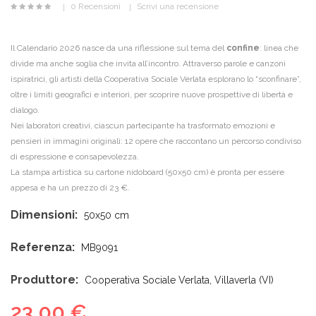
0 Recensioni
Scrivi una recensione
Il Calendario 2026 nasce da una riflessione sul tema del
confine
: linea che
divide ma anche soglia che invita all’incontro. Attraverso parole e canzoni
ispiratrici, gli artisti della Cooperativa Sociale Verlata esplorano lo “sconfinare”,
oltre i limiti geografici e interiori, per scoprire nuove prospettive di libertà e
dialogo.
Nei laboratori creativi, ciascun partecipante ha trasformato emozioni e
pensieri in immagini originali: 12 opere che raccontano un percorso condiviso
di espressione e consapevolezza.
La stampa artistica su cartone nidoboard (50x50 cm) è pronta per essere
appesa e ha un prezzo di 23 €.
Dimensioni:
50x50 cm
Referenza:
MB9091
Produttore:
Cooperativa Sociale Verlata, Villaverla (VI)
23,00 €