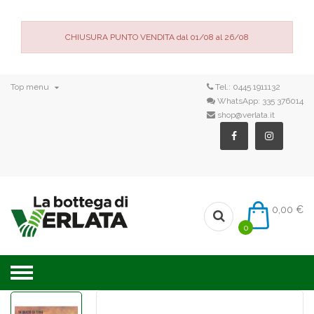
CHIUSURA PUNTO VENDITA dal 01/08 al 26/08

Top menu
Tel.:
0445 1911132
WhatsApp:
335 376014
shop@verlata.it
0,00 €
0