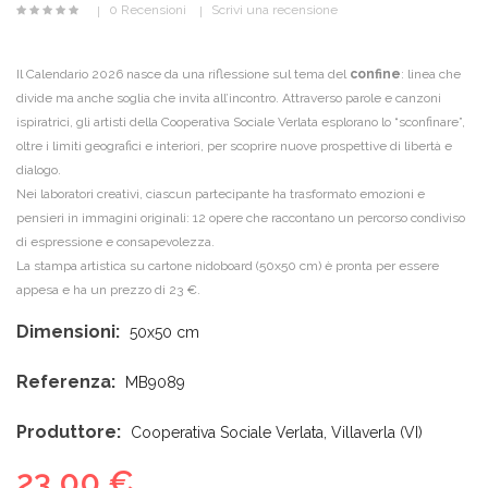
0 Recensioni
Scrivi una recensione
Il Calendario 2026 nasce da una riflessione sul tema del
confine
: linea che
divide ma anche soglia che invita all’incontro. Attraverso parole e canzoni
ispiratrici, gli artisti della Cooperativa Sociale Verlata esplorano lo “sconfinare”,
oltre i limiti geografici e interiori, per scoprire nuove prospettive di libertà e
dialogo.
Nei laboratori creativi, ciascun partecipante ha trasformato emozioni e
pensieri in immagini originali: 12 opere che raccontano un percorso condiviso
di espressione e consapevolezza.
La stampa artistica su cartone nidoboard (50x50 cm) è pronta per essere
appesa e ha un prezzo di 23 €.
Dimensioni:
50x50 cm
Referenza:
MB9089
Produttore:
Cooperativa Sociale Verlata, Villaverla (VI)
23,00 €