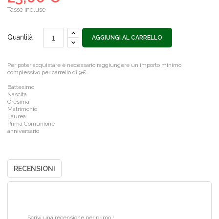
Tasse incluse
Quantità
AGGIUNGI AL CARRELLO
Per poter acquistare è necessario raggiungere un importo minimo
complessivo per carrello di 9€.
Battesimo
Nascita
Cresima
Matrimonio
Laurea
Prima Comunione
anniversario
RECENSIONI
Scrivi una recensione per primo !