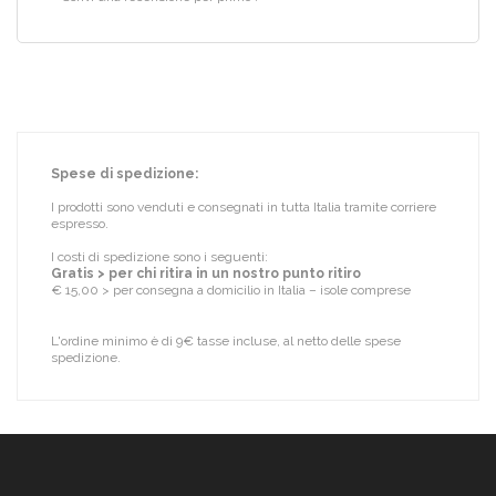
Spese di spedizione:
I prodotti sono venduti e consegnati in tutta Italia tramite corriere
espresso.
I costi di spedizione sono i seguenti:
Gratis > per chi ritira in un nostro punto ritiro
€ 15,00 > per consegna a domicilio in Italia – isole comprese
L'ordine minimo è di 9€ tasse incluse, al netto delle spese
spedizione.