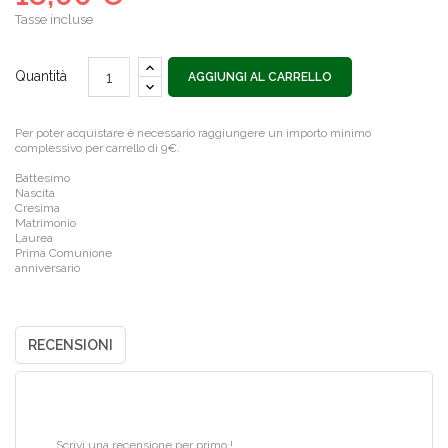
Tasse incluse
Quantità
AGGIUNGI AL CARRELLO
Per poter acquistare è necessario raggiungere un importo minimo
complessivo per carrello di 9€.
Battesimo
Nascita
Cresima
Matrimonio
Laurea
Prima Comunione
anniversario
RECENSIONI
Scrivi una recensione per primo !