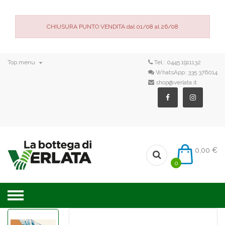
CHIUSURA PUNTO VENDITA dal 01/08 al 26/08

Top menu
Tel.:
0445 1911132
WhatsApp:
335 376014
shop@verlata.it
0,00 €
0