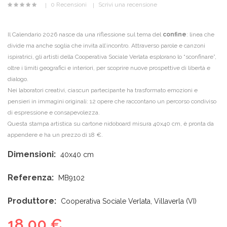
0 Recensioni
Scrivi una recensione
Il Calendario 2026 nasce da una riflessione sul tema del
confine
: linea che
divide ma anche soglia che invita all’incontro. Attraverso parole e canzoni
ispiratrici, gli artisti della Cooperativa Sociale Verlata esplorano lo “sconfinare”,
oltre i limiti geografici e interiori, per scoprire nuove prospettive di libertà e
dialogo.
Nei laboratori creativi, ciascun partecipante ha trasformato emozioni e
pensieri in immagini originali: 12 opere che raccontano un percorso condiviso
di espressione e consapevolezza.
Questa stampa artistica su cartone nidoboard misura 40x40 cm, è pronta da
appendere e ha un prezzo di 18 €.
Dimensioni:
40x40 cm
Referenza:
MB9102
Produttore:
Cooperativa Sociale Verlata, Villaverla (VI)
18,00 €