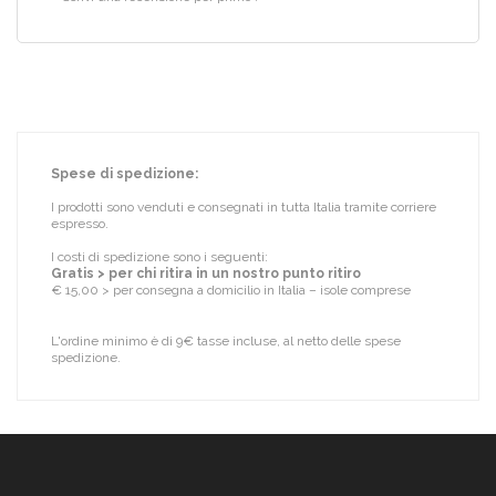
Spese di spedizione:
I prodotti sono venduti e consegnati in tutta Italia tramite corriere
espresso.
I costi di spedizione sono i seguenti:
Gratis > per chi ritira in un nostro punto ritiro
€ 15,00 > per consegna a domicilio in Italia – isole comprese
L'ordine minimo è di 9€ tasse incluse, al netto delle spese
spedizione.