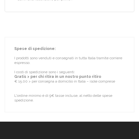
Spese di spedizione:
I prodotti sono venduti e consegnati in tutta Italia tramite corriere
espresso.
I costi di spedizione sono i seguenti:
Gratis > per chi ritira in un nostro punto ritiro
€ 15,00 > per consegna a domicilio in Italia – isole comprese
L'ordine minimo è di 9€ tasse incluse, al netto delle spese
spedizione.