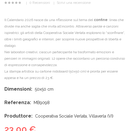
0 Recensioni
Scrivi una recensione
Il Calendario 2026 nasce da una riflessione sul tema del
confine
: linea che
divide ma anche soglia che invita all’incontro. Attraverso parole e canzoni
ispiratrici, gli artisti della Cooperativa Sociale Verlata esplorano lo “sconfinare”,
oltre i limiti geografici e interiori, per scoprire nuove prospettive di libertà e
dialogo.
Nei laboratori creativi, ciascun partecipante ha trasformato emozioni e
pensieri in immagini originali: 12 opere che raccontano un percorso condiviso
di espressione e consapevolezza.
La stampa artistica su cartone nidoboard (50x50 cm) è pronta per essere
appesa e ha un prezzo di 23 €.
Dimensioni:
50x50 cm
Referenza:
MB9098
Produttore:
Cooperativa Sociale Verlata, Villaverla (VI)
23,00 €