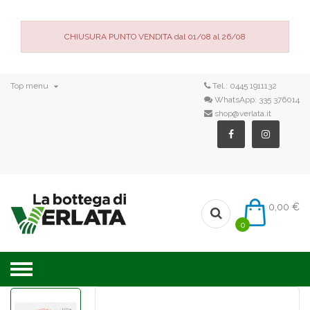
CHIUSURA PUNTO VENDITA dal 01/08 al 26/08

Top menu
Tel.:
0445 1911132
WhatsApp:
335 376014
shop@verlata.it
0,00 €
0