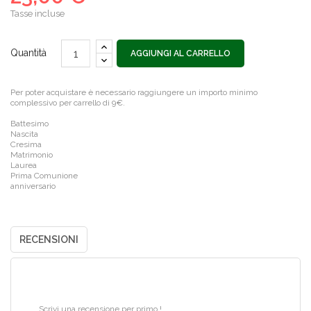
Tasse incluse
Quantità
AGGIUNGI AL CARRELLO
Per poter acquistare è necessario raggiungere un importo minimo
complessivo per carrello di 9€.
Battesimo
Nascita
Cresima
Matrimonio
Laurea
Prima Comunione
anniversario
RECENSIONI
Scrivi una recensione per primo !