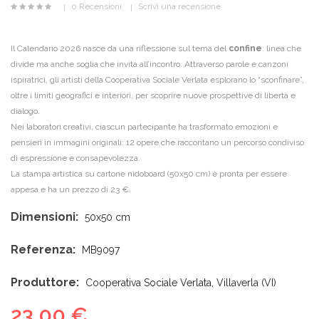
0 Recensioni
Scrivi una recensione
Il Calendario 2026 nasce da una riflessione sul tema del
confine
: linea che
divide ma anche soglia che invita all’incontro. Attraverso parole e canzoni
ispiratrici, gli artisti della Cooperativa Sociale Verlata esplorano lo “sconfinare”,
oltre i limiti geografici e interiori, per scoprire nuove prospettive di libertà e
dialogo.
Nei laboratori creativi, ciascun partecipante ha trasformato emozioni e
pensieri in immagini originali: 12 opere che raccontano un percorso condiviso
di espressione e consapevolezza.
La stampa artistica su cartone nidoboard (50x50 cm) è pronta per essere
appesa e ha un prezzo di 23 €.
Dimensioni:
50x50 cm
Referenza:
MB9097
Produttore:
Cooperativa Sociale Verlata, Villaverla (VI)
23,00 €