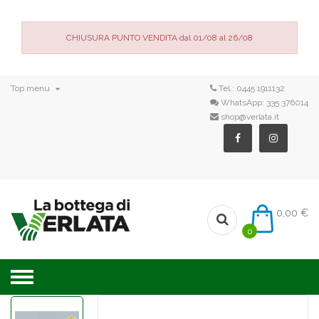
CHIUSURA PUNTO VENDITA dal 01/08 al 26/08

Top menu
Tel.:
0445 1911132
WhatsApp:
335 376014
shop@verlata.it
0,00 €
0