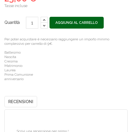
Tasse incluse
Quantità
AGGIUNGI AL CARRELLO
Per poter acquistare è necessario raggiungere un importo minimo
complessivo per carrello di 9€.
Battesimo
Nascita
Cresima
Matrimonio
Laurea
Prima Comunione
anniversario
RECENSIONI
Scrivi una recensione per primo !