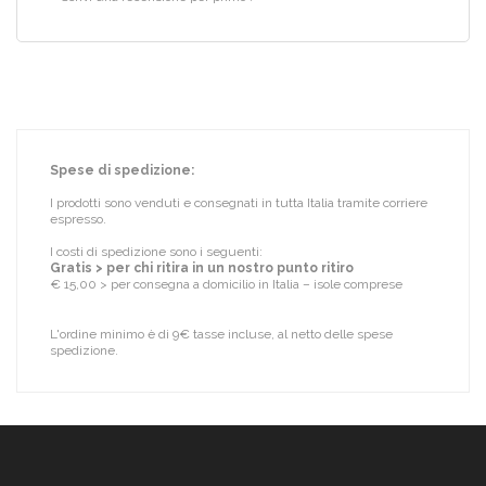
Spese di spedizione:
I prodotti sono venduti e consegnati in tutta Italia tramite corriere
espresso.
I costi di spedizione sono i seguenti:
Gratis > per chi ritira in un nostro punto ritiro
€ 15,00 > per consegna a domicilio in Italia – isole comprese
L'ordine minimo è di 9€ tasse incluse, al netto delle spese
spedizione.