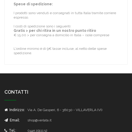
Spese di spedizione:
I prodotti sono venduti e consegnati in tutta Italia tramite corriere
espresso.
I costi di spedizione sono i seguenti:
Gratis > per chi ritira in un nostro punto ritiro
€ 15,00 > per consegna a domicilio in Italia – isole comprese
L'ordine minimo è di 9€ tasse incluse, al netto delle spese
spedizione.
CONTATTI
Indirizzo:
Via A. De Gasperi, 6 - 36030 - VILLAVERLA (VI)
Email:
shop@verlata.it
Tel.:
0445 1911132