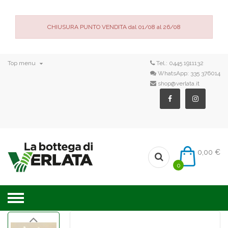
CHIUSURA PUNTO VENDITA dal 01/08 al 26/08

Top menu
Tel.:
0445 1911132
WhatsApp:
335 376014
shop@verlata.it
0,00 €
0