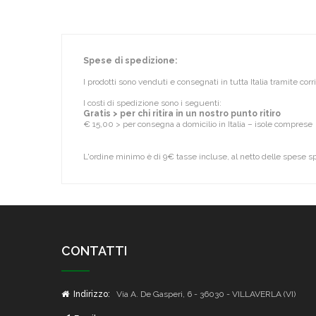
Spese di spedizione:
I prodotti sono venduti e consegnati in tutta Italia tramite cor
I costi di spedizione sono i seguenti:
Gratis > per chi ritira in un nostro punto ritiro
€ 15,00 > per consegna a domicilio in Italia – isole comprese
L'ordine minimo è di 9€ tasse incluse, al netto delle spese s
CONTATTI
Indirizzo:
Via A. De Gasperi, 6 - 36030 - VILLAVERLA (VI)