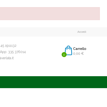
Accedi
45 1911132
Carrello
App:
335 376014
0,00 €
0
erlata.it