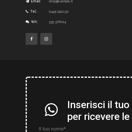
Email:
shop@verlata.it
Tel.:
0445 1911132
WA:
335 376014