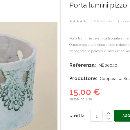
Porta lumini pizzo
0 Recensioni
Scriv
Porta lumini in ceramica lavorata a ma
Questo oggetto è stato creato e decorat
impegnate in percorsi di inclusione lavo
Referenza:
MB00040
Produttore:
Cooperativa Socia
15,00 €
Tasse incluse
Quantità
AGG