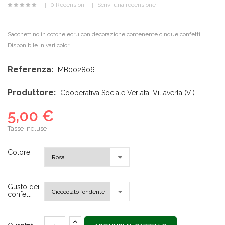
0 Recensioni
Scrivi una recensione
Sacchettino in cotone ecru con decorazione contenente cinque confetti.
Disponibile in vari colori.
Referenza:
MB002806
Produttore:
Cooperativa Sociale Verlata, Villaverla (VI)
5,00 €
Tasse incluse
Colore
Gusto dei
confetti