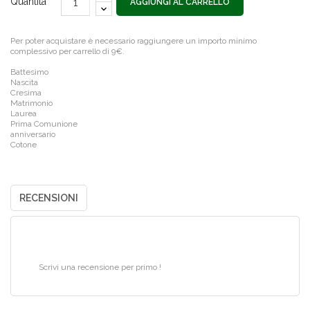
Quantità
AGGIUNGI AL CARRELLO
Per poter acquistare è necessario raggiungere un importo minimo
complessivo per carrello di 9€.
Battesimo
Nascita
Cresima
Matrimonio
Laurea
Prima Comunione
anniversario
Cotone
RECENSIONI
Scrivi una recensione per primo !