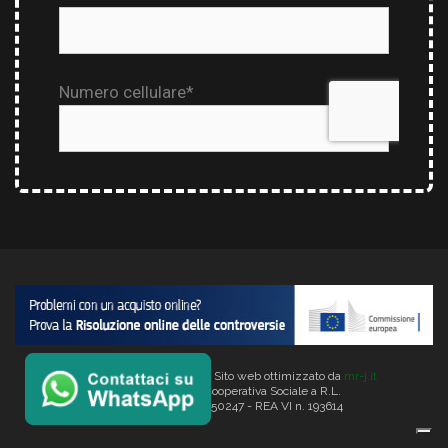
Copyright © 2026 Verlata. Sito web ottimizzato da
mr-j.it
VERLATA Società Cooperativa Sociale a R.L.
C.f. e P. IVA 00887350247 - REA VI n. 193614