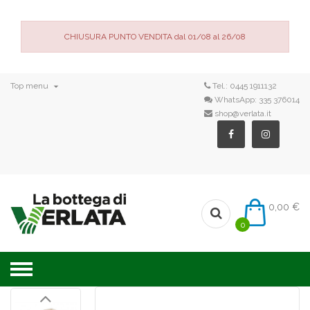
CHIUSURA PUNTO VENDITA dal 01/08 al 26/08

Top menu
Tel.:
0445 1911132
WhatsApp:
335 376014
shop@verlata.it
0,00 €
0