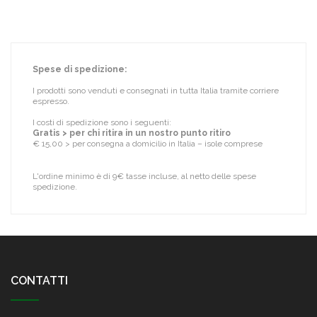
Spese di spedizione:
I prodotti sono venduti e consegnati in tutta Italia tramite corriere
espresso.
I costi di spedizione sono i seguenti:
Gratis > per chi ritira in un nostro punto ritiro
€ 15,00 > per consegna a domicilio in Italia – isole comprese
L'ordine minimo è di 9€ tasse incluse, al netto delle spese
spedizione.
CONTATTI