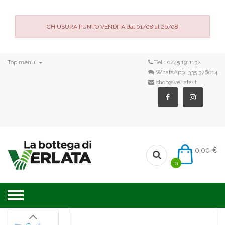
CHIUSURA PUNTO VENDITA dal 01/08 al 26/08

Top menu
Tel.:
0445 1911132
WhatsApp:
335 376014
shop@verlata.it
0,00 €
0