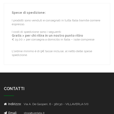
Spese di spedizione:
I prodotti sono venduti e consegnati in tutta Italia tramite corriere
espresso.
I costi di spedizione sono i seguenti:
Gratis > per chi ritira in un nostro punto ritiro
€ 15,00 > per consegna a domicilio in Italia – isole comprese
L'ordine minimo è di 9€ tasse incluse, al netto delle spese
spedizione.
CONTATTI
Indirizzo:
Via A. De Gasperi, 6 - 36030 - VILLAVERLA (VI)
Email:
shop@verlata.it