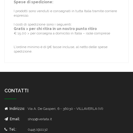
Spese di spedizione:
I prodotti sono venduti e consegnati in tutta Italia tramite corriere
espresso.
I costi di spedizione sono i seguenti:
Gratis > per chi ritira in un nostro punto ritiro
€ 15,00 > per consegna a domicilio in Italia – isole comprese
L'ordine minimo è di 9€ tasse incluse, al netto delle spese
spedizione.
CONTATTI
Indirizzo:
Via A. De Gasperi, 6 - 36030 - VILLAVERLA (VI)
Email:
shop@verlata.it
Tel.:
0445 1911132