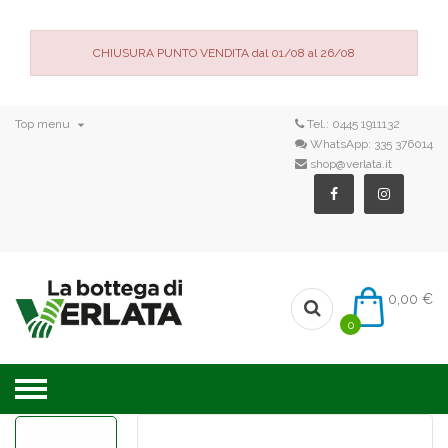
CHIUSURA PUNTO VENDITA dal 01/08 al 26/08

Top menu
Tel.:
0445 1911132
WhatsApp:
335 376014
shop@verlata.it
0,00 €
0