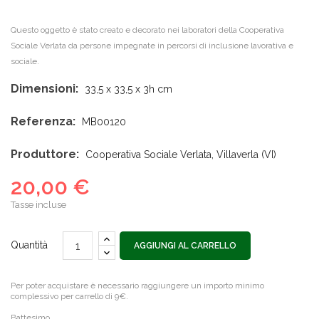
Questo oggetto è stato creato e decorato nei laboratori della Cooperativa
Sociale Verlata da persone impegnate in percorsi di inclusione lavorativa e
sociale.
Dimensioni:
33,5 x 33,5 x 3h cm
Referenza:
MB00120
Produttore:
Cooperativa Sociale Verlata, Villaverla (VI)
20,00 €
Tasse incluse
Quantità
AGGIUNGI AL CARRELLO
Per poter acquistare è necessario raggiungere un importo minimo
complessivo per carrello di 9€.
Battesimo