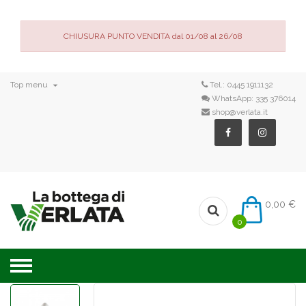
CHIUSURA PUNTO VENDITA dal 01/08 al 26/08

Top menu
Tel.:
0445 1911132
WhatsApp:
335 376014
shop@verlata.it
0,00 €
0