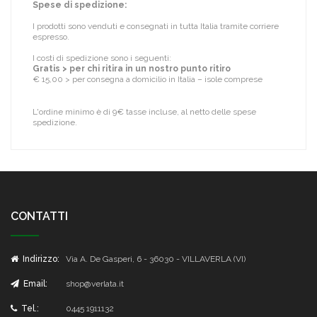
Spese di spedizione:
I prodotti sono venduti e consegnati in tutta Italia tramite corriere
espresso.
I costi di spedizione sono i seguenti:
Gratis > per chi ritira in un nostro punto ritiro
€ 15,00 > per consegna a domicilio in Italia – isole comprese
L'ordine minimo è di 9€ tasse incluse, al netto delle spese
spedizione.
CONTATTI
Indirizzo:
Via A. De Gasperi, 6 - 36030 - VILLAVERLA (VI)
Email:
shop@verlata.it
Tel.:
0445 1911132