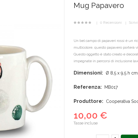
Mug Papavero
0 Recensioni
Scriv
Un bel campo di papaveri rossi è un ric
multicolore, questo papavero porterà viv
Questo oggetto è stato creato e decorat
impegnate in percorsi di inclusione lavo
Dimensioni:
Ø 8,5 x 9,5 h cm
Referenza:
MB017
Produttore:
Cooperativa Socia
10,00 €
Tasse incluse