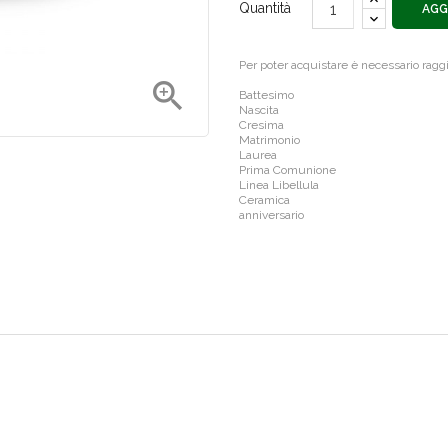
Quantità
AGG
Per poter acquistare è necessario rag

Battesimo
Nascita
Cresima
Matrimonio
Laurea
Prima Comunione
Linea Libellula
Ceramica
anniversario