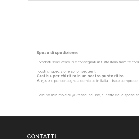
Spese di spedizione:
I prodotti sono venduti e consegnati in tutta Italia tramite cor
I costi di spedizione sono i seguenti:
Gratis > per chi ritira in un nostro punto ritiro
€ 15,00 > per consegna a domicilio in Italia – isole comprese
L'ordine minimo è di 9€ tasse incluse, al netto delle spese s
CONTATTI