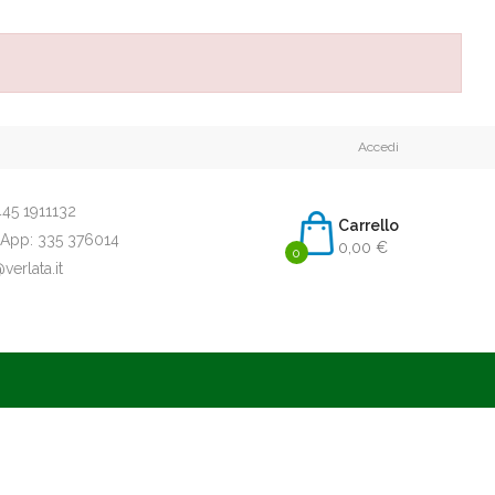
Accedi
45 1911132
Carrello
App:
335 376014
0,00 €
0
erlata.it