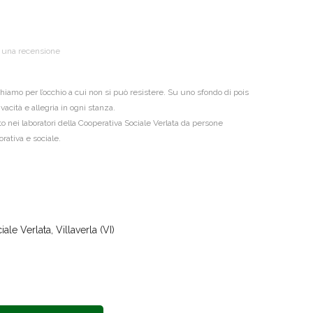
i una recensione
hiamo per l’occhio a cui non si può resistere. Su uno sfondo di pois
acità e allegria in ogni stanza.
o nei laboratori della Cooperativa Sociale Verlata da persone
rativa e sociale.
le Verlata, Villaverla (VI)