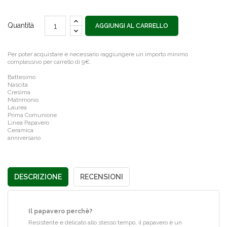
Quantità
AGGIUNGI AL CARRELLO
Per poter acquistare è necessario raggiungere un importo minimo
complessivo per carrello di 9€.
Battesimo
Nascita
Cresima
Matrimonio
Laurea
Prima Comunione
Linea Papavero
Ceramica
anniversario
DESCRIZIONE
RECENSIONI
Il papavero perchè?
Resistente e delicato allo stesso tempo, il papavero è un