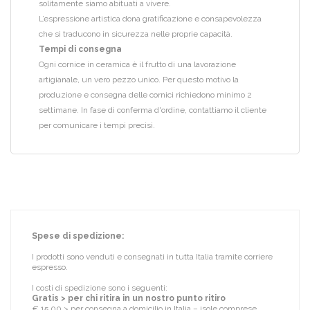
solitamente siamo abituati a vivere.
L’espressione artistica dona gratificazione e consapevolezza
che si traducono in sicurezza nelle proprie capacità.
Tempi di consegna
Ogni cornice in ceramica è il frutto di una lavorazione
artigianale, un vero pezzo unico. Per questo motivo la
produzione e consegna delle cornici richiedono minimo 2
settimane. In fase di conferma d'ordine, contattiamo il cliente
per comunicare i tempi precisi.
Spese di spedizione:
I prodotti sono venduti e consegnati in tutta Italia tramite corriere
espresso.
I costi di spedizione sono i seguenti:
Gratis > per chi ritira in un nostro punto ritiro
€ 15,00 > per consegna a domicilio in Italia – isole comprese