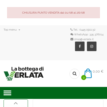
CHIUSURA PUNTO VENDITA dal 01/08 al 26/08

Top menu
Tel.:
0445 1911132
WhatsApp:
335 376014
shop@verlata.it
0,00 €
0