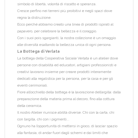
simbolo di libertà, volontà di riscatto e speranza.
Cresce perfino nei terreni più proibitivi e negli spazi dove
regna la distruzione.
Ecco perché abbiamo creato una linea di prodotti ispirati al
papavero, per celebrare la bellezza e il coraggio.
Con i suoi pois sgargianti, la nostra collezione è un omaggio
alle diversità esaltando la bellezza unica di ogni persona.
La Bottega di Verlata
La bottega della Cooperativa Sociale Verlata è un atelier dove
persone con disabilità ed educatori, artigiani professionisti e
creativi lavorano insieme per creare prodotti interamente
dedicati alla regalistica per la persona, per la casa e per gli
eventi cerimoniali.
Fiore all’occhiello della bottega è la lavorazione dell’argilla: dalla
preparazione della materia prima al decoro, fino alla cottura
della ceramica.
Il nostro Atelier riunisce abilità diverse. Chi con la carta, chi
con l’argilla, chi con i pigmenti...
Ognuno ha l’opportunità di mettersi in gioco, di lasciar spazio
alla fantasia, di andar fuori dagli schemi e dai limiti che