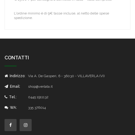
L'ordine minimo è di 9€ tasse incluse, al netto delle spese
spedizione.
CONTATTI
Indirizzo:
Via A. De Gasperi, 6 - 36030 - VILLAVERLA (VI)
Email:
shop@verlata.it
Tel.:
0445 1911132
WA:
335 376014