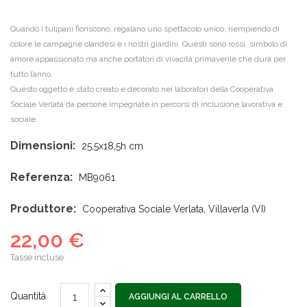
Quando i tulipani fioriscono, regalano uno spettacolo unico, riempiendo di
colore le campagne olandesi e i nostri giardini. Questi sono rossi, simbolo di
amore appassionato ma anche portatori di vivacità primaverile che dura per
tutto l’anno.
Questo oggetto è stato creato e decorato nei laboratori della Cooperativa
Sociale Verlata da persone impegnate in percorsi di inclusione lavorativa e
sociale.
Dimensioni:
25,5x18,5h cm
Referenza:
MB9061
Produttore:
Cooperativa Sociale Verlata, Villaverla (VI)
22,00 €
Tasse incluse
Quantità
AGGIUNGI AL CARRELLO