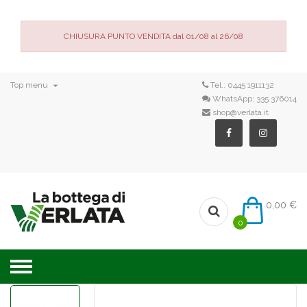
CHIUSURA PUNTO VENDITA dal 01/08 al 26/08

Top menu
Tel.:
0445 1911132
WhatsApp:
335 376014
shop@verlata.it
0,00 €
0