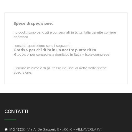
Spese di spedizione:
I prodotti sono venduti e consegnati in tutta Italia tramite corriere
espresso.
I costi di spedizione sono i seguenti:
Gratis > per chi ritira in un nostro punto ritiro
€ 15,00 > per consegna a domicilio in Italia – isole comprese
L'ordine minimo è di 9€ tasse incluse, al netto delle spese
spedizione.
CONTATTI
Indirizzo:
Via A. De Gasperi, 6 - 36030 - VILLAVERLA (VI)