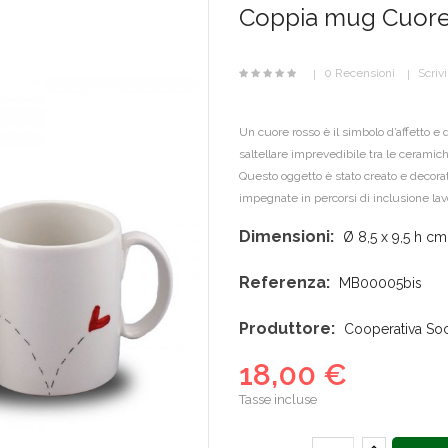
Coppia mug Cuore 
0 Recensioni
Scriv
Un cuore rosso è il simbolo d’affetto e
saltellare imprevedibile tra le ceramic
Questo oggetto è stato creato e decorat
impegnate in percorsi di inclusione lavo
Dimensioni:
Ø 8,5 x 9,5 h cm
Referenza:
MB00005bis
Produttore:
Cooperativa Socia
18,00 €
Tasse incluse