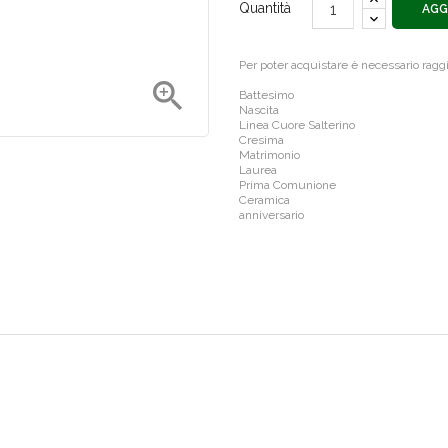
Quantità
AGG
Per poter acquistare è necessario rag

Battesimo
Nascita
Linea Cuore Salterino
Cresima
Matrimonio
Laurea
Prima Comunione
Ceramica
anniversario