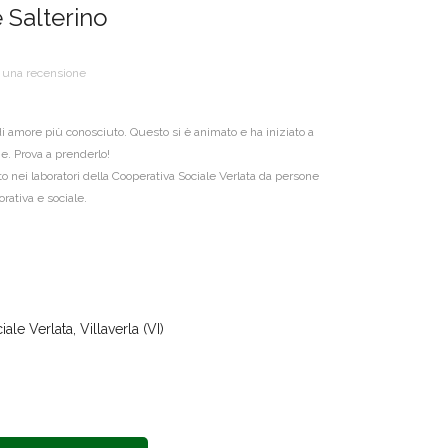
Salterino
i una recensione
 di amore più conosciuto. Questo si è animato e ha iniziato a
he. Prova a prenderlo!
o nei laboratori della Cooperativa Sociale Verlata da persone
rativa e sociale.
le Verlata, Villaverla (VI)