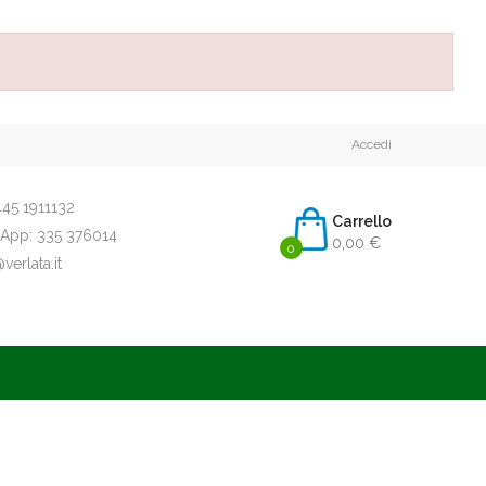
Accedi
45 1911132
Carrello
App:
335 376014
0,00 €
0
erlata.it