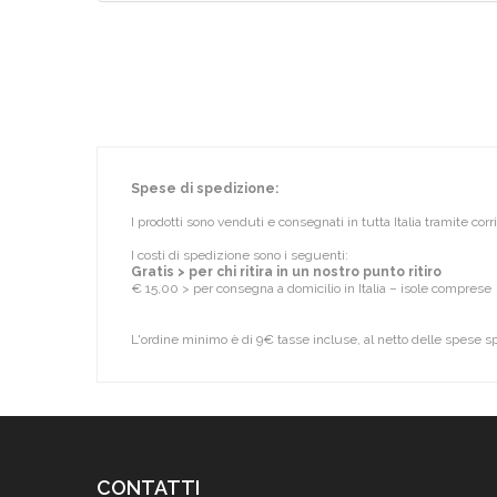
Spese di spedizione:
I prodotti sono venduti e consegnati in tutta Italia tramite cor
I costi di spedizione sono i seguenti:
Gratis > per chi ritira in un nostro punto ritiro
€ 15,00 > per consegna a domicilio in Italia – isole comprese
L'ordine minimo è di 9€ tasse incluse, al netto delle spese s
CONTATTI