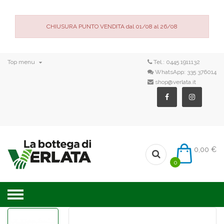
CHIUSURA PUNTO VENDITA dal 01/08 al 26/08

Top menu
Tel.:
0445 1911132
WhatsApp:
335 376014
shop@verlata.it
0,00 €
0