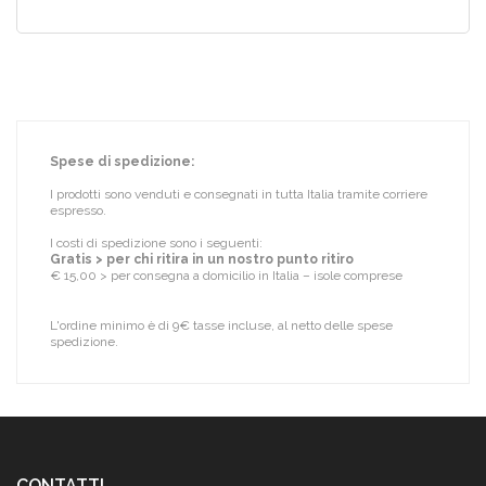
Spese di spedizione:
I prodotti sono venduti e consegnati in tutta Italia tramite corriere
espresso.
I costi di spedizione sono i seguenti:
Gratis > per chi ritira in un nostro punto ritiro
€ 15,00 > per consegna a domicilio in Italia – isole comprese
L'ordine minimo è di 9€ tasse incluse, al netto delle spese
spedizione.
CONTATTI