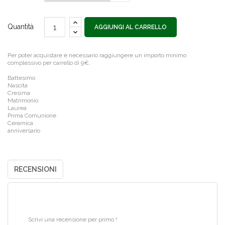
Quantità
AGGIUNGI AL CARRELLO
Per poter acquistare è necessario raggiungere un importo minimo
complessivo per carrello di 9€.
Battesimo
Nascita
Cresima
Matrimonio
Laurea
Prima Comunione
Ceramica
anniversario
RECENSIONI
Scrivi una recensione per primo !