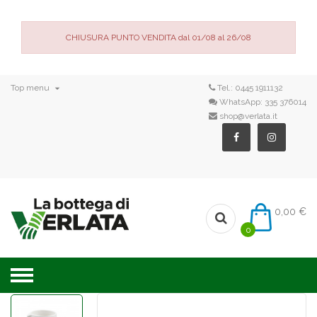
CHIUSURA PUNTO VENDITA dal 01/08 al 26/08

Top menu
Tel.:
0445 1911132
WhatsApp:
335 376014
shop@verlata.it
0,00 €
0