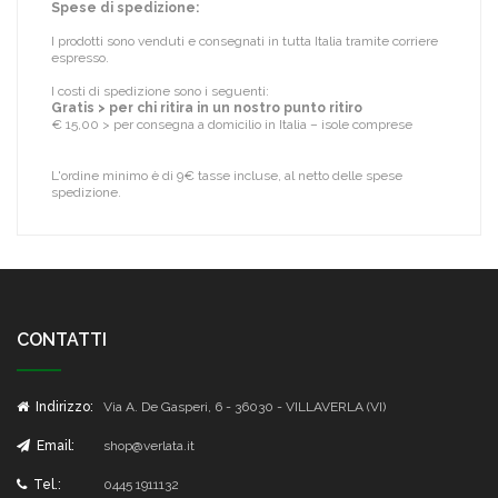
Spese di spedizione:
I prodotti sono venduti e consegnati in tutta Italia tramite corriere
espresso.
I costi di spedizione sono i seguenti:
Gratis > per chi ritira in un nostro punto ritiro
€ 15,00 > per consegna a domicilio in Italia – isole comprese
L'ordine minimo è di 9€ tasse incluse, al netto delle spese
spedizione.
CONTATTI
Indirizzo:
Via A. De Gasperi, 6 - 36030 - VILLAVERLA (VI)
Email:
shop@verlata.it
Tel.:
0445 1911132