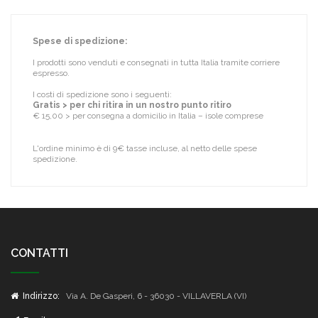
Spese di spedizione:
I prodotti sono venduti e consegnati in tutta Italia tramite corriere
espresso.
I costi di spedizione sono i seguenti:
Gratis > per chi ritira in un nostro punto ritiro
€ 15,00 > per consegna a domicilio in Italia – isole comprese
L'ordine minimo è di 9€ tasse incluse, al netto delle spese
spedizione.
CONTATTI
Indirizzo:
Via A. De Gasperi, 6 - 36030 - VILLAVERLA (VI)