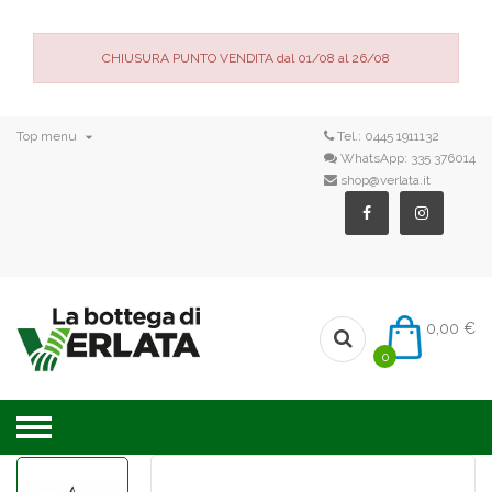
CHIUSURA PUNTO VENDITA dal 01/08 al 26/08

Top menu
Tel.:
0445 1911132
WhatsApp:
335 376014
shop@verlata.it
0,00 €
0