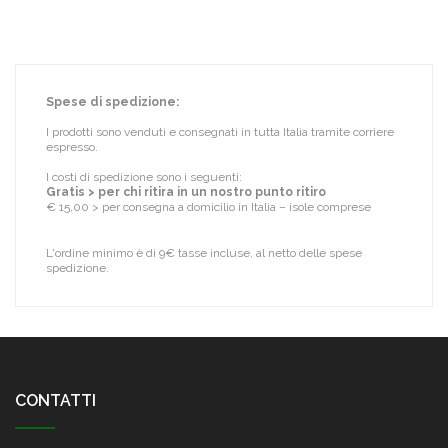
Spese di spedizione:
I prodotti sono venduti e consegnati in tutta Italia tramite corriere
espresso.
I costi di spedizione sono i seguenti:
Gratis > per chi ritira in un nostro punto ritiro
€ 15,00 > per consegna a domicilio in Italia – isole comprese
L'ordine minimo è di 9€ tasse incluse, al netto delle spese
spedizione.
CONTATTI