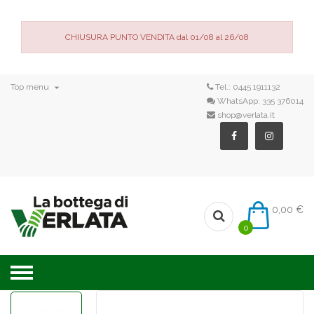
CHIUSURA PUNTO VENDITA dal 01/08 al 26/08

Top menu
Tel.:
0445 1911132
WhatsApp:
335 376014
shop@verlata.it
0,00 €
0