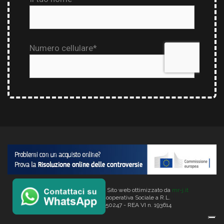
Copyright © 2026 Verlata. Sito web ottimizzato da
mr-j.it
VERLATA Società Cooperativa Sociale a R.L.
C.f. e P. IVA 00887350247 - REA VI n. 193614