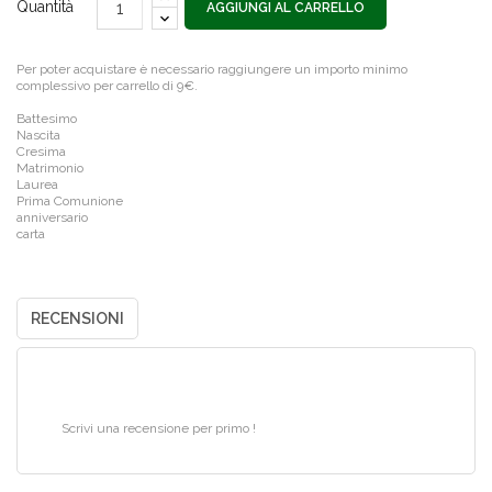
Quantità
AGGIUNGI AL CARRELLO
Per poter acquistare è necessario raggiungere un importo minimo
complessivo per carrello di 9€.
Battesimo
Nascita
Cresima
Matrimonio
Laurea
Prima Comunione
anniversario
carta
RECENSIONI
Scrivi una recensione per primo !