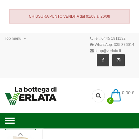
CHIUSURA PUNTO VENDITA dal 01/08 al 26/08

Top menu
Tel.:
0445 1911132
WhatsApp:
335 376014
shop@verlata.it
0,00 €
0