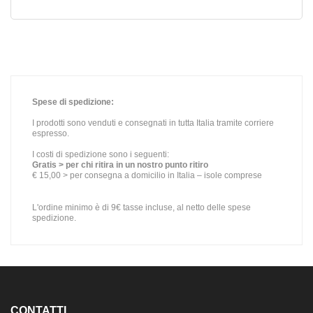
Spese di spedizione:
I prodotti sono venduti e consegnati in tutta Italia tramite corriere
espresso.
I costi di spedizione sono i seguenti:
Gratis > per chi ritira in un nostro punto ritiro
€ 15,00 > per consegna a domicilio in Italia – isole comprese
L'ordine minimo è di 9€ tasse incluse, al netto delle spese
spedizione.
CONTATTI