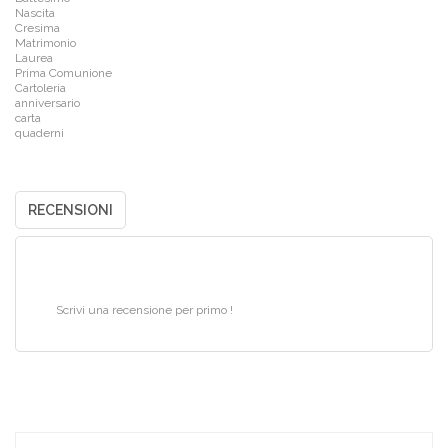
Nascita
Cresima
Matrimonio
Laurea
Prima Comunione
Cartoleria
anniversario
carta
quaderni
RECENSIONI
Scrivi una recensione per primo !