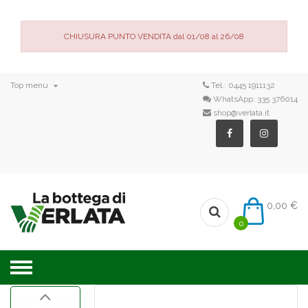
CHIUSURA PUNTO VENDITA dal 01/08 al 26/08

Top menu
Tel.:
0445 1911132
WhatsApp:
335 376014
shop@verlata.it
0,00 €
0