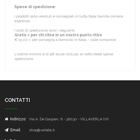
Spese di spedizione:
I prodotti sono venduti e consegnati in tutta Italia tramite corriere
espresso.
I costi di spedizione sono i seguenti:
Gratis > per chi ritira in un nostro punto ritiro
€ 15,00 > per consegna a domicilio in Italia – isole comprese
L'ordine minimo è di 9€ tasse incluse, al netto delle spese
spedizione.
CONTATTI
Indirizzo:
Via A. De Gasperi, 6 - 36030 - VILLAVERLA (VI)
Email:
shop@verlata.it