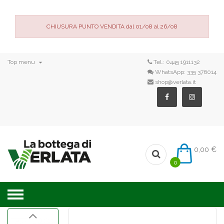
CHIUSURA PUNTO VENDITA dal 01/08 al 26/08

Top menu
Tel.:
0445 1911132
WhatsApp:
335 376014
shop@verlata.it
0,00 €
0