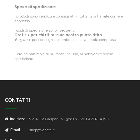
Spese di spedizione:
I prodotti sono venduti e consegnati in tutta Italia tramite corriere
espresso.
I costi di spedizione sono i seguenti:
Gratis > per chi ritira in un nostro punto ritiro
€ 15,00 > per consegna a domicilio in Italia – isole comprese
L'ordine minimo è di 9€ tasse incluse, al netto delle spese
spedizione.
CONTATTI
Indirizzo:
Via A. De Gasperi, 6 - 36030 - VILLAVERLA (VI)
Email:
shop@verlata.it