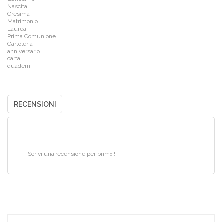
Nascita
Cresima
Matrimonio
Laurea
Prima Comunione
Cartoleria
anniversario
carta
quaderni
RECENSIONI
Scrivi una recensione per primo !